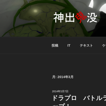
コ
ン
テ
ン
ツ
へ
ス
キ
投稿
IT
テキスト
ケ
ッ
プ
月:
2014年3月
投
2014年3月7日
稿
ドラプロ バトル
日: