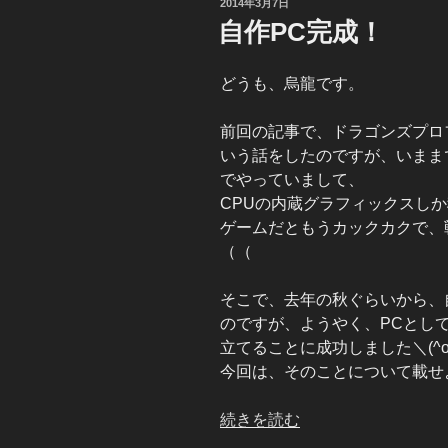
投
2014年3月7日
ト
稿
自作PC完成！
日:
ル
ラ
どうも、烏龍です。
イ
ド
前回の記事で、ドラゴンズプロ
ス
いう話をしたのですが、いまま
キ
でやっていまして、
ル
CPUの内蔵グラフィックスし
が
ゲームだともうカックカクで、
パ
（（
ワ
ー
そこで、去年の秋ぐらいから、
ア
のですが、ようやく、PCとし
ッ
立てることに成功しました＼(^o
プ！”
今回は、そのことについて載せ
の
“自
続きを読む
作