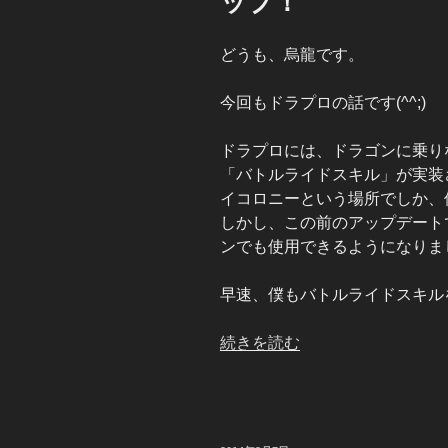
ップ！
どうも、烏龍です。
今回もドラプロの話です(^^;)
ドラプロには、ドラゴンに乗り
「バトルライドスキル」が実装
イコロニーという場所でしか、
しかし、この前のアップデート
ンでも使用できるようになりま
早速、僕もバトルライドスキル
“ド
続きを読む
ラ
プ
ロ
バ