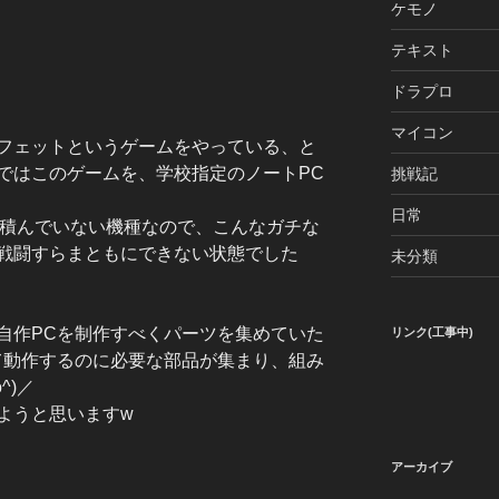
ケモノ
テキスト
ドラプロ
マイコン
フェットというゲームをやっている、と
ではこのゲームを、学校指定のノートPC
挑戦記
日常
か積んでいない機種なので、こんなガチな
戦闘すらまともにできない状態でした
未分類
自作PCを制作すべくパーツを集めていた
リンク(工事中)
て動作するのに必要な部品が集まり、組み
^)／
ようと思いますw
アーカイブ