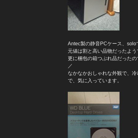
Antec製の静音PCケース、sol
元値は割と高い品物だったようで
更に梱包の箱つぶれ品だったので、
／
なかなかおしゃれな外観で、冷
で、気に入っています。