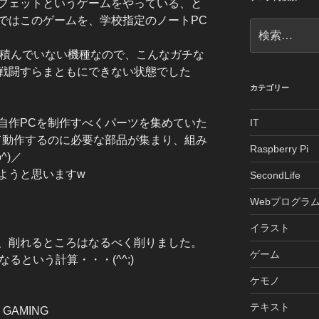
フェットというゲームをやっている、と
ではこのゲームを、学校指定のノートPC
検
索:
か積んでいない機種なので、こんなガチな
戦闘すらまともにできない状態でした
カテゴリー
自作PCを制作すべくパーツを集めていた
IT
て動作するのに必要な部品が集まり、組み
Raspberry Pi
^)／
ようと思いますw
SecondLife
Webプログラ
イラスト
、削れるところはなるべく削りました。
ゲーム
るという計算・・・(^^;)
ケモノ
テキスト
 GAMING