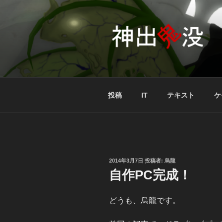
コ
ン
テ
ン
ツ
へ
ス
キ
投稿
IT
テキスト
ケ
ッ
プ
投
2014年3月7日
投稿者:
烏龍
稿
自作PC完成！
日:
どうも、烏龍です。