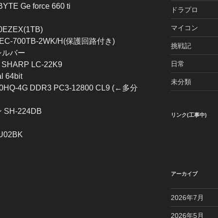
Ge force 660 ti
ドラプロ
マイコン
EZEX(1TB)
HEC-700TB-2WK/H(保護回路付き)
挑戦記
 シルバー
日常
ARP LC-22K9
 64bit
未分類
HQ-4G DDR3 PC3-12800 CL9 (←多分
H-224DB
リンク(工事中)
U02BK
アーカイブ
2026年7月
2026年5月