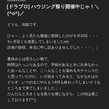
2014年8月29日
稿
で、
[ドラプロ] ハウジング祭り開催中じゃ！＼
日:
ハ
(^o^)／
ウ
ジ
どうも、烏龍です。
ン
グ
ひゃ～、よく見たら最後に投稿したのが６月10日・・・
し
3ヶ月近くも放置してしまいましたorz
て
読者の皆様、本当に申し訳ありませんでした・・・；；
み
た！
夏休みとは恐ろしい物で、
の
時間はたっぷりあるので、学校があるときに出来なかっ
巻
たあ～んなことや、こ～んなことを進める大チャンスだ
（前
と思っていたのに、いざ始まってみると、なかなかはか
編）”
どらず、いつのまにやらもう8月も終わってしまいそうな
の
ところまで来てしまいました；；
だんだんと大きくなる焦りを感じながら、この頃は過ご
しております(^^;)