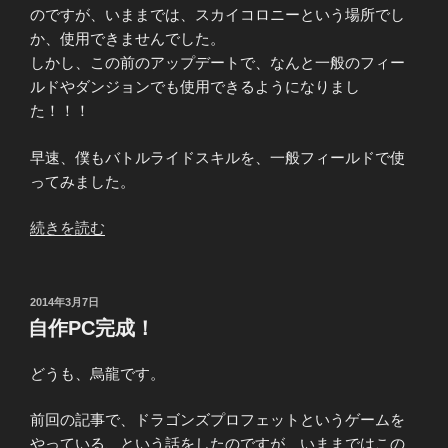
中
のですが、いままでは、スカイコロニーという場所でし
じ
か、使用できませんでした。
ゃ！
しかし、この前のアップデートで、なんと一般のフィー
＼
ルドやダンジョンでも使用できるようになりまし
(^o^)
た！！！
／”
の
早速、僕もバトルライドスキルを、一般フィールドで使
ってみました。
“ド
続きを読む
ラ
プ
ロ
投
2014年3月7日
稿
バ
自作PC完成！
日:
ト
ル
どうも、烏龍です。
ラ
イ
前回の記事で、ドラゴンズプロフェットというゲームを
ド
やっている、という話をしたのですが、いままではこの