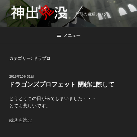
コ
ン
烏龍の自鯖ブログ
テ
ン
ツ
メニュー
へ
ス
キ
カテゴリー:
ドラプロ
ッ
プ
投
2015年10月31日
稿
ドラゴンズプロフェット 閉鎖に際して
日:
とうとうこの日が来てしまいました・・・
とても悲しいです。
“ド
続きを読む
ラ
ゴ