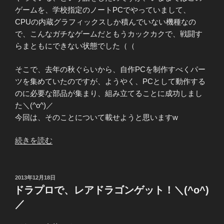
ス
ゲームを、学校指定のノートPCでやっていまして、
キ
CPUの内蔵グラフィックスしか積んでいない機種なの
ル
で、こんなガチなゲームだともうカックカクで、戦闘す
が
らまともにできない状態でした（（
パ
そこで、去年の秋ぐらいから、自作PCを制作すべくパー
ワ
ツを集めていたのですが、ようやく、PCとして動作する
ー
のに必要な部品が集まり、組み立てることに成功しまし
ア
た＼(^o^)／
ッ
今回は、そのことについて載せようと思いますw
プ！”
の
“自
続きを読む
作
PC
完
投
2013年12月18日
稿
成！”
ドラプロで、レアドラゴンゲット！＼(^o^)
日:
の
／