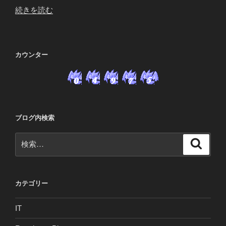
“ド
続きを読む
ラ
プ
ロ
カウンター
で、
レ
ア
ド
ラ
ゴ
ブログ内検索
ン
検
検
ゲ
索
索:
ッ
ト！
＼
カテゴリー
(^o^)
／”
IT
の