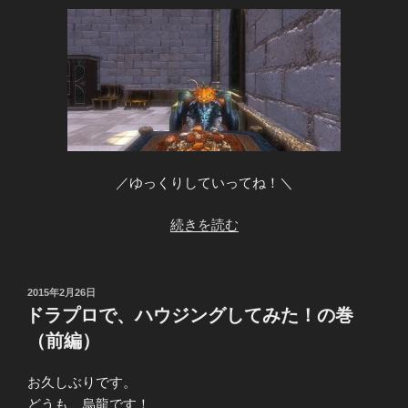
／ゆっくりしていってね！＼
“ド
続きを読む
ラ
プ
ロ
投
2015年2月26日
稿
で、
ドラプロで、ハウジングしてみた！の巻
日:
ハ
（前編）
ウ
ジ
お久しぶりです。
ン
どうも、烏龍です！