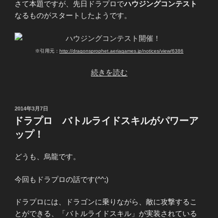
さて本題ですが、先日ドラプロで
ハウジングコンテスト
なるものがスタートしたようです。
※引用元：
http://dragonsprophet.aeriagames.jp/notices/view/6386
“[ド
続きを読む
ラ
プ
ロ]
投
2014年3月7日
稿
ハ
ドラプロ バトルライドスキルがパワーア
日:
ウ
ップ！
ジ
ン
どうも、烏龍です。
グ
祭
今回もドラプロの話です(^^;)
り
開
ドラプロには、ドラゴンに乗りながら、敵に攻撃するこ
催
とができる、「バトルライドスキル」が実装されている