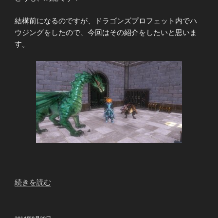
グ
し
結構前になるのですが、ドラゴンズプロフェット内でハ
て
ウジングをしたので、今回はその紹介をしたいと思いま
み
す。
た！
の
巻
(後
編)”
の
“ド
続きを読む
ラ
プ
ロ
投