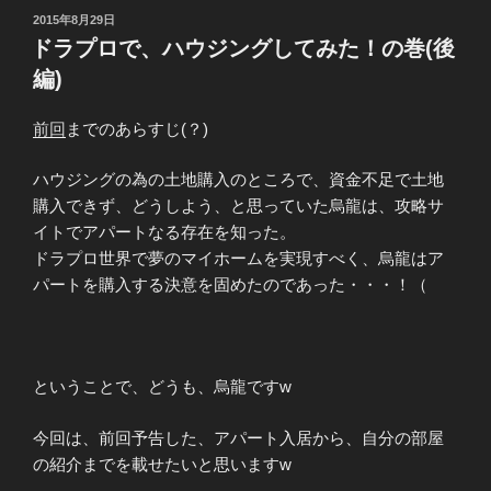
ン
投
2015年8月29日
稿
ズ
ドラプロで、ハウジングしてみた！の巻(後
日:
プ
編)
ロ
フ
前回
までのあらすじ(？)
ェ
ッ
ハウジングの為の土地購入のところで、資金不足で土地
ト
購入できず、どうしよう、と思っていた烏龍は、攻略サ
閉
イトでアパートなる存在を知った。
鎖
ドラプロ世界で夢のマイホームを実現すべく、烏龍はア
に
パートを購入する決意を固めたのであった・・・！（
際
し
て”
の
ということで、どうも、烏龍ですw
今回は、前回予告した、アパート入居から、自分の部屋
の紹介までを載せたいと思いますw